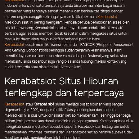
Kerabatslot
merupakan situs game online terlengkap dan terpercaya di
indonesia, hanya di satu tempat saja anda bisa bermain Berbagai macam
permainan yang tentunya sangat menarik dan berkualitas tinggi dengan
sistem engine canggih sehingga nyaman ketika bermain
Kerabatslot.
Meskipun saat ini sering mengalami kendala berupa pemblokiran akses oleh
pihak berwenang, Kerabatslot selalu menyediakan update link alternatif
terbaru agar setiap member tidak kesulitan dalam mengakses situs untuk
masuk ke dalam akun maupun daftar sebagai pemain baru.
Kerabatslot
sudah memiliki lisensi resmi dari PAGCOR (Philippine Amusement
And Gaming Corporation) sehingga sudah terjamin keamanannya. Kami
memiliki layanan customer service ramah dan profesional yang selalu siap
membantu anda kapanpun juga yang bisa anda hubungi melalui kontak yang
sudah tersedia atau bisa melalui Livechat kami .
Kerabatslot Situs Hiburan
terlengkap dan terpercaya
Kerabatslot
atau
Kerabat slot
sudah menjadi pusat hiburan yang sangat
digemari sejak 2021, dengan fasilifafatas yang lengkap dan canggih
menjadikan nilai plus untuk dirasakan setiap member kami sehingga berbagai
pilihan jenis permainkan dapat dimainkan dengan nyaman. Kami harapkan untuk
mengikuti sosial media Kerabatslot seperti Facebook dan Instagram untuk
mendapatkan informasi terbaru dari Kerabatslot setiap harinya supaya tidak
kesulitan untuk mendapatkan link terbaru kami.