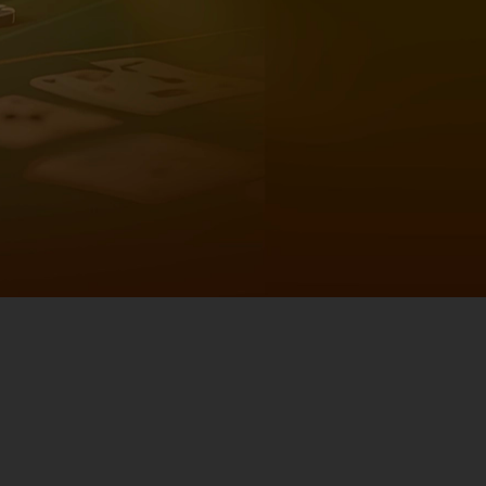
KERABATSLOT
RTP Slot KERABATSLOT