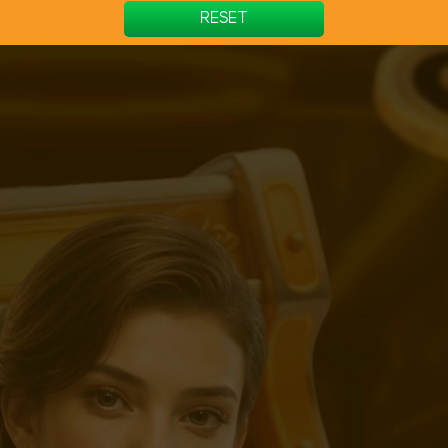
RESET