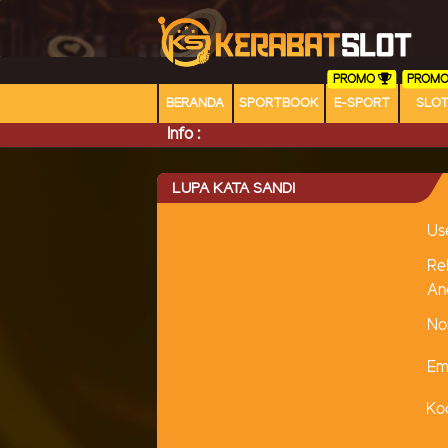
PROMO
PROM
BERANDA
SPORTBOOK
E-SPORT
SLO
Info :
LUPA KATA SANDI
Us
Re
An
No
Em
Kod