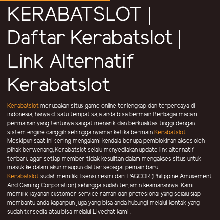
KERABATSLOT |
Daftar Kerabatslot |
Link Alternatif
Kerabatslot
Kerabatslot
merupakan situs game online terlengkap dan terpercaya di
indonesia, hanya di satu tempat saja anda bisa bermain Berbagai macam
permainan yang tentunya sangat menarik dan berkualitas tinggi dengan
sistem engine canggih sehingga nyaman ketika bermain
Kerabatslot.
Meskipun saat ini sering mengalami kendala berupa pemblokiran akses oleh
pihak berwenang, Kerabatslot selalu menyediakan update link alternatif
terbaru agar setiap member tidak kesulitan dalam mengakses situs untuk
masuk ke dalam akun maupun daftar sebagai pemain baru.
Kerabatslot
sudah memiliki lisensi resmi dari PAGCOR (Philippine Amusement
And Gaming Corporation) sehingga sudah terjamin keamanannya. Kami
memiliki layanan customer service ramah dan profesional yang selalu siap
membantu anda kapanpun juga yang bisa anda hubungi melalui kontak yang
sudah tersedia atau bisa melalui Livechat kami .