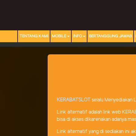
TENTANG KAMI
MOBILE
INFO
BERTANGGUNG JAWAB
KERABATSLOT
selalu Menyediakan L
Link alternatif adalah link web KERA
bisa di akses dikarenakan adanya mas
Link alternatif yang di sediakan i