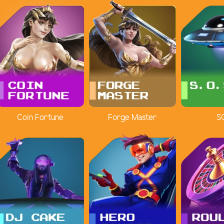
Coin Fortune
Forge Master
S