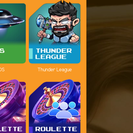
OS
Thunder League