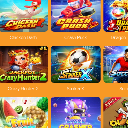
Chicken Dash
Crash Puck
Dragon 
Crazy Hunter 2
StrikerX
Soc