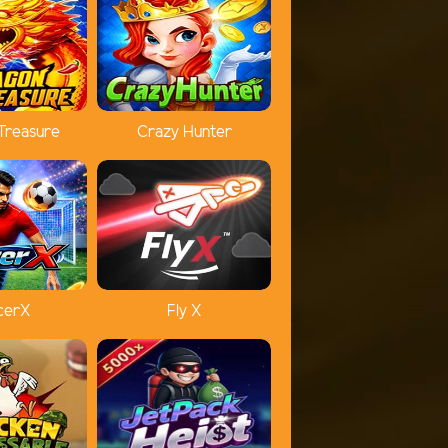
Treasure
Crazy Hunter
cerX
Fly X