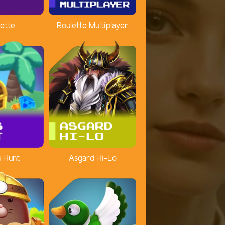
lette
Roulette Multiplayer
 Hunt
Asgard Hi-Lo