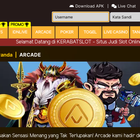
Download APK
Live Chat
O
PROMO
TS
IDNLIVE
ARCADE
POKER
TOGEL
LIVE CASINO
TA
TSLOT - Situs Judi Slot Online Terlengkap dan Terpercaya di I
randa
ARCADE
akan Sensasi Menang yang Tak Terlupakan! Arcade kami hadir de