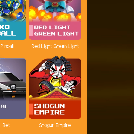
 Pinball
Red Light Green Light
al Bet
Shogun Empire